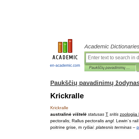
Academic Dictionarie
en-academic.com
Paukščių pavadinimų žodynas
Paukščių pavadinimų žodyna
Krickralle
Krickralle
australinė
vištelė
statusas
T
sritis
zoologija
pectoralis
;
Rallus
pectoralis
angl
.
Lewin
`
s
rail
poitrine
grise
,
m
ryšiai
:
platesnis
terminas
–
p