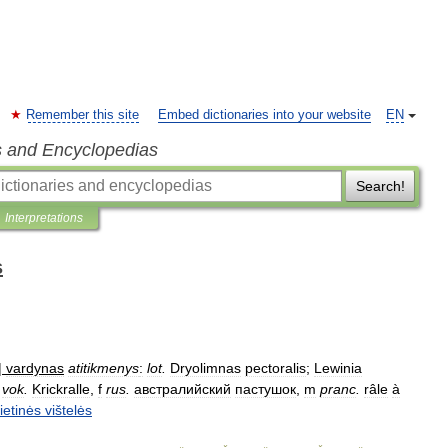
Remember this site
Embed dictionaries into your website
EN
s and Encyclopedias
Search!
Interpretations
s
|
vardynas
atitikmenys
:
lot
.
Dryolimnas
pectoralis
;
Lewinia
vok
.
Krickralle
,
f
rus
.
австралийский
пастушок
,
m
pranc
.
râle
à
ietinės
vištelės