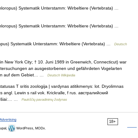
chloropus) Systematik Unterstamm: Wirbeltiere (Vertebrata) …
chloropus) Systematik Unterstamm: Wirbeltiere (Vertebrata) …
oropus) Systematik Unterstamm: Wirbeltiere (Vertebrata) …
Deutsch
 in New York City; † 10. Juni 1989 in Greenwich, Connecticut) war
Untersuchungen an ausgestorbenen und gefährdeten Vogelarten
eiten auf dem Gebiet… …
Deutsch Wikipedia
tatusas T sritis zoologija | vardynas atitikmenys: lot. Dryolimnas
is angl. Lewin s rail vok. Krickralle, f rus. австралийский
 ryšiai:… …
Paukščių pavadinimų žodynas
Advertising
18+
upal,
WordPress, MODx.