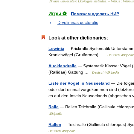
Vilniaus
universiteto
Ekologijos
institutas
. –
Vilnius
:
Vilniaus
Игры ⚽
Поможем сделать НИР
Dryolimnas pectoralis
Look at other dictionaries:
Lewinia
— Krickralle Systematik Unterstamm:
Kranichvögel (Gruiformes) …
Deutsch Wikipedi
Aucklandralle
— Systematik Klasse: Vögel (
(Rallidae) Gattung …
Deutsch Wikipedia
Liste der Vögel in Neuseeland
— Die folgen
oder dort einmal vorgekommen sind (letztere
es auf den Inseln Neuseelands (abgesehe
Ralle
— Rallen Teichralle (Gallinula chlorop
Wikipedia
Rallen
— Teichralle (Gallinula chloropus) S
Deutsch Wikipedia