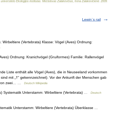
universiteto
Ekologijos
institutas
.
Mečislovas
Žalakevičius
,
Irena
Žalakevičienė
.
2009
.
Lewin`s rail
 Wirbeltiere (Vertebrata) Klasse: Vögel (Aves) Ordnung:
a
Aves) Ordnung: Kranichvögel (Gruiformes) Familie: Rallenvögel
de Liste enthält alle Vögel (Aves), die in Neuseeland vorkommen
 sind mit „†“ gekennzeichnet). Vor der Ankunft der Menschen gab
n von zwei… …
Deutsch Wikipedia
us) Systematik Unterstamm: Wirbeltiere (Vertebrata) …
Deutsch
ystematik Unterstamm: Wirbeltiere (Vertebrata) Überklasse …