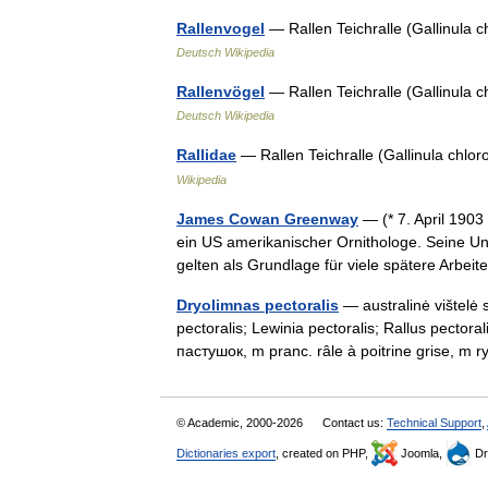
Rallenvogel
— Rallen Teichralle (Gallinula 
Deutsch Wikipedia
Rallenvögel
— Rallen Teichralle (Gallinula 
Deutsch Wikipedia
Rallidae
— Rallen Teichralle (Gallinula chl
Wikipedia
James Cowan Greenway
— (* 7. April 1903
ein US amerikanischer Ornithologe. Seine 
gelten als Grundlage für viele spätere Arb
Dryolimnas pectoralis
— australinė vištelė s
pectoralis; Lewinia pectoralis; Rallus pectoral
пастушок, m pranc. râle à poitrine grise, m
© Academic, 2000-2026
Contact us:
Technical Support
,
Dictionaries export
, created on PHP,
Joomla,
Dr